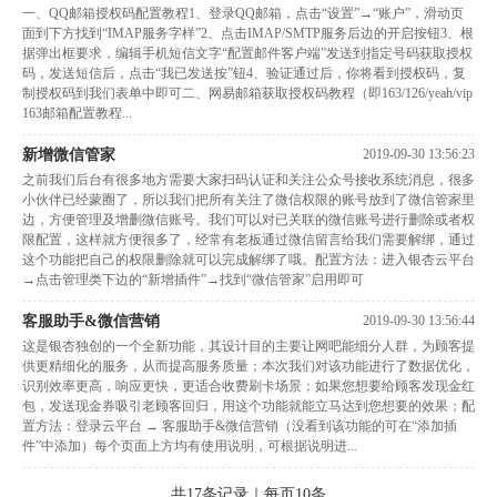
一、QQ邮箱授权码配置教程1、登录QQ邮箱，点击“设置”→“账户”，滑动页
面到下方找到“IMAP服务字样”2、点击IMAP/SMTP服务后边的开启按钮3、根
据弹出框要求，编辑手机短信文字“配置邮件客户端”发送到指定号码获取授权
码，发送短信后，点击“我已发送按”钮4、验证通过后，你将看到授权码，复
制授权码到我们表单中即可二、网易邮箱获取授权码教程（即163/126/yeah/vip
163邮箱配置教程...
新增微信管家
2019-09-30 13:56:23
之前我们后台有很多地方需要大家扫码认证和关注公众号接收系统消息，很多
小伙伴已经蒙圈了，所以我们把所有关注了微信权限的账号放到了微信管家里
边，方便管理及增删微信账号。我们可以对已关联的微信账号进行删除或者权
限配置，这样就方便很多了，经常有老板通过微信留言给我们需要解绑，通过
这个功能把自己的权限删除就可以完成解绑了哦。配置方法：进入银杏云平台
→点击管理类下边的“新增插件”→找到“微信管家”启用即可
客服助手&微信营销
2019-09-30 13:56:44
这是银杏独创的一个全新功能，其设计目的主要让网吧能细分人群，为顾客提
供更精细化的服务，从而提高服务质量；本次我们对该功能进行了数据优化，
识别效率更高，响应更快，更适合收费刷卡场景；如果您想要给顾客发现金红
包，发送现金券吸引老顾客回归，用这个功能就能立马达到您想要的效果；配
置方法：登录云平台 → 客服助手&微信营销（没看到该功能的可在“添加插
件”中添加）每个页面上方均有使用说明，可根据说明进...
共17条记录｜每页10条