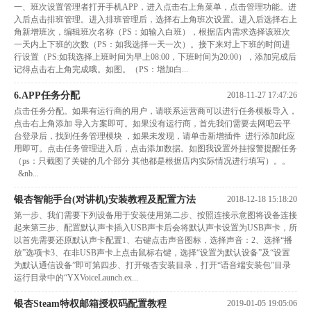
一、班次设置管理者打开手机APP，进入点击右上角菜单，点击管理功能。进
入后点击排班管理。进入排班管理后，选择右上角班次设置。进入后选择右上
角新增班次，编辑班次名称（PS：如输入白班），根据店内需求选择该班次
一天内上下班的次数（PS：如我选择一天一次）。接下来对上下班的时间进
行设置（PS:如我选择上班时间为早上08:00，下班时间为20:00），添加完成后
记得点击右上角完成哦。如图。（PS：增加白...
6.APP任务分配
2018-11-27 17:47:26
点击任务分配。如果有运行商的用户，请联系运营商可以进行任务模板导入，
点击右上角添加 导入方案即可。如果没有运行商，首先我们需要去网吧云平
台登录后，找到任务管理模块 ，如果未发现，请单击新增插件 进行添加此应
用即可。点击任务管理进入后，点击添加数据。如图我设置外挂报警提醒任务
（ps：只截图了关键的几个部分 其他都是根据店内实际情况进行填写）。。
&nb...
银杏智能手台(对讲机)安装教程及配置方法
2018-12-18 15:18:20
第一步、我们需要下列设备用于安装使用第二步、按照连接示意图将设备连接
起来第三步、配置默认声卡插入USB声卡后会将默认声卡设置为USB声卡，所
以首先需要还原默认声卡配置1、右键点击声音图标，选择声音：2、选择“播
放”选项卡3、在非USB声卡上点击鼠标右键，选择“设置为默认设备”及“设置
为默认通信设备”即可第四步、打开银杏安装目录，打开“语音端安装包”目录
运行目录中的“YXVoiceLaunch.ex...
银杏Steam特权邮箱授权码配置教程
2019-01-05 19:05:06