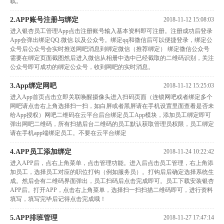
载。
2.APP账号注册与绑定
2018-11-12 15:08:03
进入银杏员工管理App点击注册账号输入基本资料即可注册。注册成功后登录
App会弹出绑定QQ.微信.以及公众号。绑定qq和微信后可以便捷登录，绑定公
众号后公众号会实时推送网吧消息到绑定微信（推荐绑定） 绑定微信公众号
需要在绑定页面截图然后进入微信从相册中选中已经截取的二维码识别，关注
公众号即可成功的绑定公众号，收到网吧的实时消息。
3.App绑定网吧
2018-11-12 15:25:03
进入App首页点击立即关联唤醒摄像头进入扫码页面（连锁网吧或者绑定多个
网吧请点击右上角选择扫一扫，如白屏或者黑屏请在手机设置里面查看是否未
给App授权）网吧二维码在云平台后台绑定员工App模块，添加员工绑定即可
弹出网吧二维码，所有扫描后台二维码的员工默认获取管理员权限，员工绑定
请在手机app端绑定员工。不要在云平台绑定
4.APP员工添加绑定
2018-11-24 10:22:42
进入APP后，点右上角菜单，点击管理功能。进入后点击员工管理，右上角添
加员工，选择员工对应的职位打钩（例如服务员）。打钩后后确定选择系统生
成。然后会有二维码界面弹出，员工扫码后点击完成即可。员工下载安装银杏
APP后。打开APP，点击右上角菜单，选择扫一扫扫描二维码即可，进行资料
填写，填写完毕后记得点击完成哦！
5.APP排班管理
2018-11-27 17:47:14