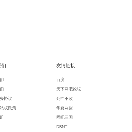
我们
友情链接
们
百度
们
天下网吧论坛
务协议
死性不改
私权政策
华夏网盟
册
网吧三国
DBNT