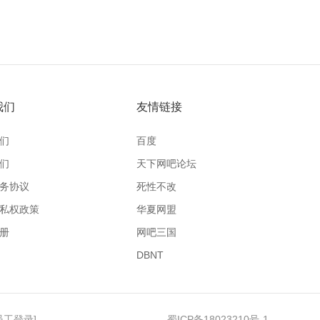
我们
友情链接
们
百度
们
天下网吧论坛
务协议
死性不改
私权政策
华夏网盟
册
网吧三国
DBNT
员工登录
]
蜀ICP备18023210号-1